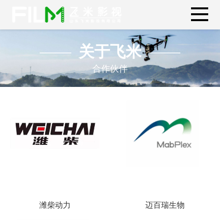
关于飞米
合作伙伴
潍柴动力
迈百瑞生物