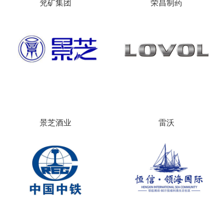
兖矿集团
荣昌制药
景芝酒业
雷沃